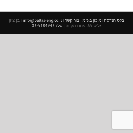
בלס הנדסה ומיכון בע"מ
|
צור קשר
|
info@ballas-eng.co.il
| בן ציון
גליס 65, פתח תקווה |
טל': 03-5184943